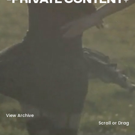
STUDIO#1
IN UN GIORNO
(MERMAID)#2
(MERMAID)#1
(MARYLIN)#2
(MARIGOLD)
FEAT. PAKY
(PHOENIX)
SPAZIALE)
STUDIO#1
マリリン (MARYLIN)#1
ジャスミン (JASMINE)
CLUB DOGO - LISA
ジョーカー (JOKER)
ROSA CHEMICAL
ライラック (LILAC)
ななみ (NANAMI)
聖人 (LA SANTA)
アカメ (AKAME)
ヒカリ (HIKARI)
母親 (MADRE)
SPAZIALE) -
女神 (DEA)
SHIVA - FENDI BELT
LIGABUE - 30 ANNI
宇宙聖人 (LA SANTA
聖人 (LA SANTA) -
マリーゴールド
フェニックス
マーメイド
マーメイド
マリリン
宇宙聖人 (LA SANTA
View Archive
Scroll or Drag
Scroll or Drag