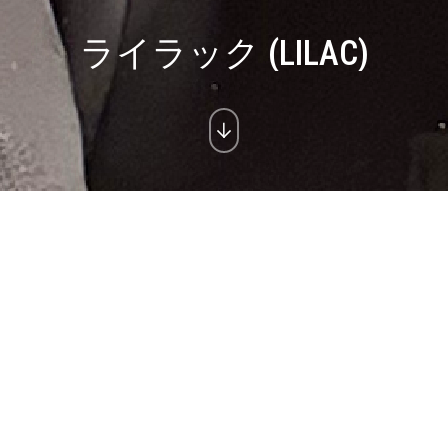
ライラック (LILAC)
ライラック (Lilac)
Triple layer art, acrylics, gold 24k
70x70cm
SOLD