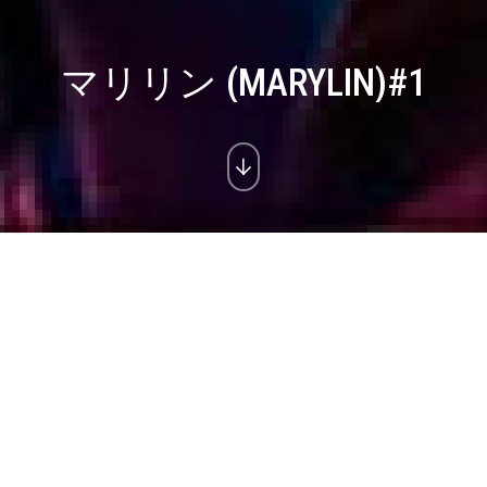
マリリン (MARYLIN)#1
マリリン (Marylin) Studio#1
Triple layer art, fine art print, acrylics
105x20
cm